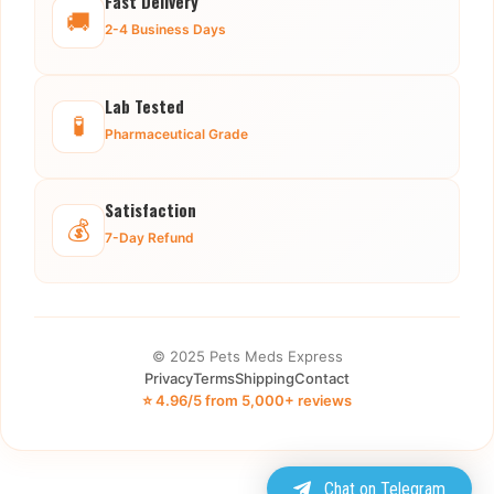
Fast Delivery
🚚
2-4 Business Days
Lab Tested
🧪
Pharmaceutical Grade
Satisfaction
💰
7-Day Refund
© 2025 Pets Meds Express
Privacy
Terms
Shipping
Contact
⭐ 4.96/5 from 5,000+ reviews
Chat on Telegram