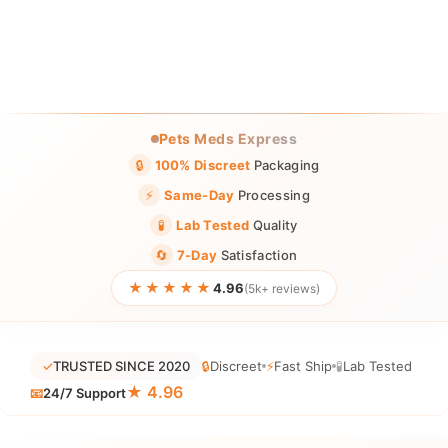
Pets Meds Express
🔒
100% Discreet
Packaging
⚡
Same-Day
Processing
🧪
Lab Tested
Quality
🔄
7-Day
Satisfaction
★★★★★
4.96
(5k+ reviews)
✓
TRUSTED SINCE 2020
🔒
Discreet
⚡
Fast Ship
🧪
Lab Tested
★ 4.96
📧
24/7 Support