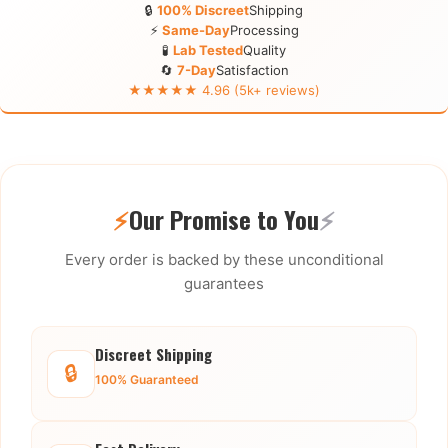
🔒
100% Discreet
Shipping
⚡
Same-Day
Processing
🧪
Lab Tested
Quality
🔄
7-Day
Satisfaction
★★★★★ 4.96 (5k+ reviews)
⚡
Our Promise to You
⚡
Every order is backed by these unconditional
guarantees
Discreet Shipping
🔒
100% Guaranteed